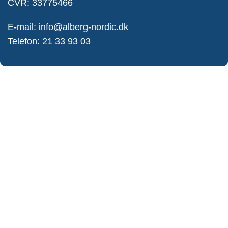
CVR: 33775466
E-mail:
info@alberg-nordic.dk
Telefon:
21 33 93 03
Information
Om os