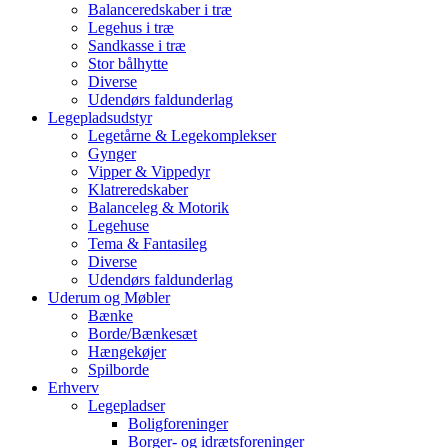
Balanceredskaber i træ
Legehus i træ
Sandkasse i træ
Stor bålhytte
Diverse
Udendørs faldunderlag
Legepladsudstyr
Legetårne & Legekomplekser
Gynger
Vipper & Vippedyr
Klatreredskaber
Balanceleg & Motorik
Legehuse
Tema & Fantasileg
Diverse
Udendørs faldunderlag
Uderum og Møbler
Bænke
Borde/Bænkesæt
Hængekøjer
Spilborde
Erhverv
Legepladser
Boligforeninger
Borger- og idrætsforeninger