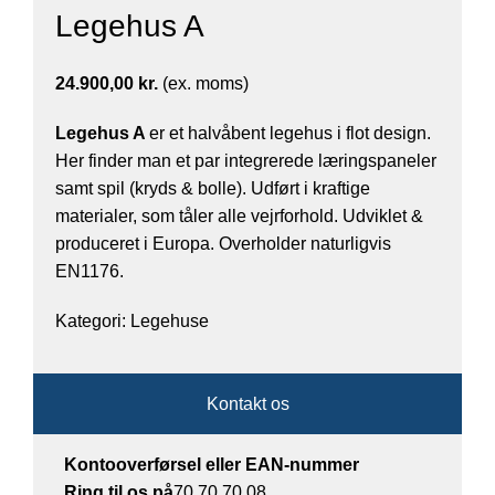
Legehus A
24.900,00
kr.
(ex. moms)
Legehus A
er et halvåbent legehus i flot design.
Her finder man et par integrerede læringspaneler
samt spil (kryds & bolle). Udført i kraftige
materialer, som tåler alle vejrforhold. Udviklet &
produceret i Europa. Overholder naturligvis
EN1176.
Kategori:
Legehuse
Kontakt os
Kontooverførsel eller EAN-nummer
Ring til os på
70 70 70 08