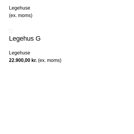
Legehuse
(ex. moms)
Legehus G
Legehuse
22.900,00
kr.
(ex. moms)
Alberg Nordic
​Mølledammen 55 (KUN ADMINISTRATION)
3550 Slangerup
Danmark