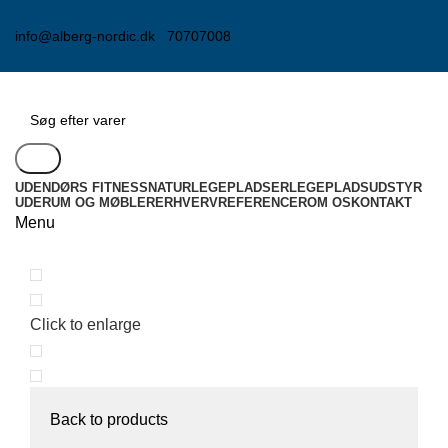
info@alberg-nordic.dk
70707008
Søg
UDENDØRS FITNESS
NATURLEGEPLADSER
LEGEPLADSUDSTYR
UDERUM OG MØBLER
ERHVERV
REFERENCER
OM OS
KONTAKT
Menu
Click to enlarge
Back to products