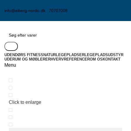
info@alberg-nordic.dk
70707008
Søg
UDENDØRS FITNESS
NATURLEGEPLADSER
LEGEPLADSUDSTYR
UDERUM OG MØBLER
ERHVERV
REFERENCER
OM OS
KONTAKT
Menu
Click to enlarge