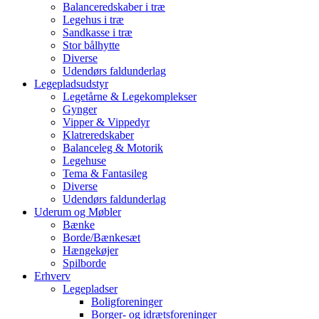
Balanceredskaber i træ
Legehus i træ
Sandkasse i træ
Stor bålhytte
Diverse
Udendørs faldunderlag
Legepladsudstyr
Legetårne & Legekomplekser
Gynger
Vipper & Vippedyr
Klatreredskaber
Balanceleg & Motorik
Legehuse
Tema & Fantasileg
Diverse
Udendørs faldunderlag
Uderum og Møbler
Bænke
Borde/Bænkesæt
Hængekøjer
Spilborde
Erhverv
Legepladser
Boligforeninger
Borger- og idrætsforeninger