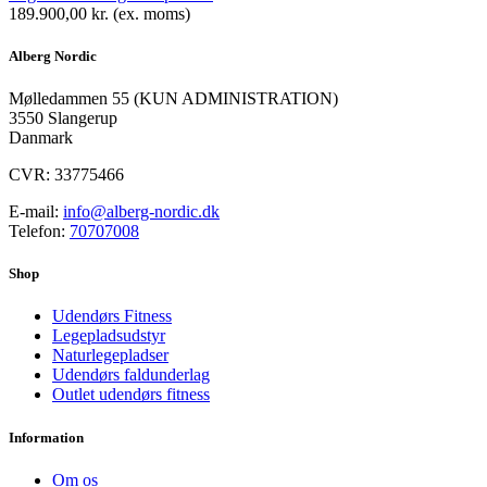
189.900,00
kr.
(ex. moms)
Alberg Nordic
​Mølledammen 55 (KUN ADMINISTRATION)
3550 Slangerup
Danmark
CVR: 33775466
E-mail:
info@alberg-nordic.dk
Telefon:
70707008
Shop
Udendørs Fitness
Legepladsudstyr
Naturlegepladser
Udendørs faldunderlag
Outlet udendørs fitness
Information
Om os