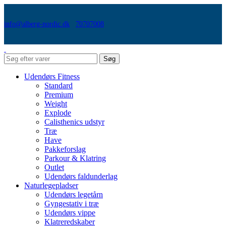
info@alberg-nordic.dk
70707008
Søg
Udendørs Fitness
Standard
Premium
Weight
Explode
Calisthenics udstyr
Træ
Have
Pakkeforslag
Parkour & Klatring
Outlet
Udendørs faldunderlag
Naturlegepladser
Udendørs legetårn
Gyngestativ i træ
Udendørs vippe
Klatreredskaber