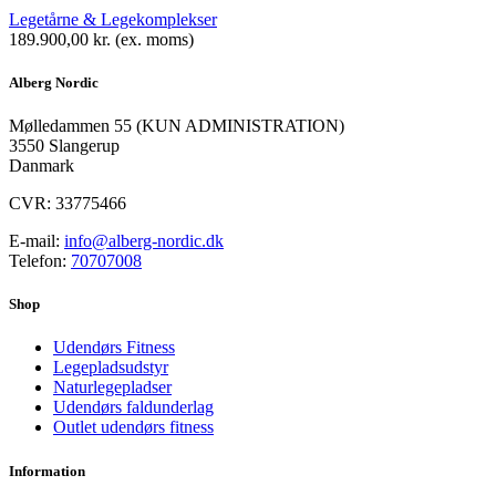
Legetårne & Legekomplekser
189.900,00
kr.
(ex. moms)
Alberg Nordic
​Mølledammen 55 (KUN ADMINISTRATION)
3550 Slangerup
Danmark
CVR: 33775466
E-mail:
info@alberg-nordic.dk
Telefon:
70707008
Shop
Udendørs Fitness
Legepladsudstyr
Naturlegepladser
Udendørs faldunderlag
Outlet udendørs fitness
Information