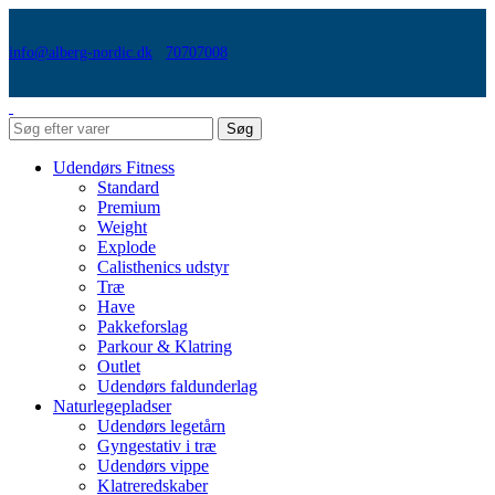
info@alberg-nordic.dk
70707008
Søg
Udendørs Fitness
Standard
Premium
Weight
Explode
Calisthenics udstyr
Træ
Have
Pakkeforslag
Parkour & Klatring
Outlet
Udendørs faldunderlag
Naturlegepladser
Udendørs legetårn
Gyngestativ i træ
Udendørs vippe
Klatreredskaber