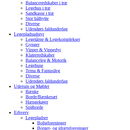
Balanceredskaber i træ
Legehus i træ
Sandkasse i træ
Stor bålhytte
Diverse
Udendørs faldunderlag
Legepladsudstyr
Legetårne & Legekomplekser
Gynger
Vipper & Vippedyr
Klatreredskaber
Balanceleg & Motorik
Legehuse
Tema & Fantasileg
Diverse
Udendørs faldunderlag
Uderum og Møbler
Bænke
Borde/Bænkesæt
Hængekøjer
Spilborde
Erhverv
Legepladser
Boligforeninger
Borger- og idrætsforeninger