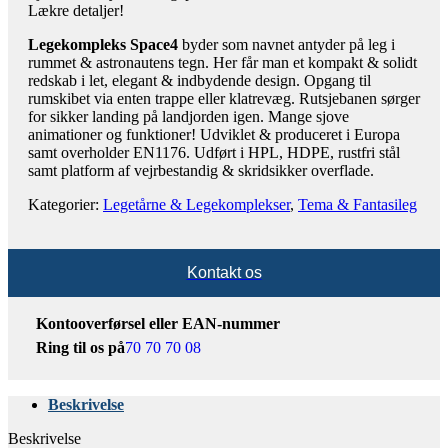
Lækre detaljer!
Legekompleks Space4
byder som navnet antyder på leg i
rummet & astronautens tegn. Her får man et kompakt & solidt
redskab i let, elegant & indbydende design. Opgang til
rumskibet via enten trappe eller klatrevæg. Rutsjebanen sørger
for sikker landing på landjorden igen. Mange sjove
animationer og funktioner! Udviklet & produceret i Europa
samt overholder EN1176. Udført i HPL, HDPE, rustfri stål
samt platform af vejrbestandig & skridsikker overflade.
Kategorier:
Legetårne & Legekomplekser
,
Tema & Fantasileg
Kontakt os
Kontooverførsel eller EAN-nummer
Ring til os på
70 70 70 08
Beskrivelse
Beskrivelse