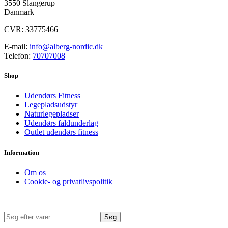
3550 Slangerup
Danmark
CVR: 33775466
E-mail:
info@alberg-nordic.dk
Telefon:
70707008
Shop
Udendørs Fitness
Legepladsudstyr
Naturlegepladser
Udendørs faldunderlag
Outlet udendørs fitness
Information
Om os
Cookie- og privatlivspolitik
Søg