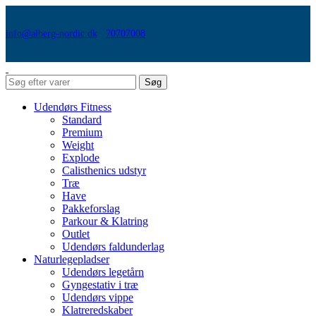
info@alberg-nordic.dk
70707008
Søg
Udendørs Fitness
Standard
Premium
Weight
Explode
Calisthenics udstyr
Træ
Have
Pakkeforslag
Parkour & Klatring
Outlet
Udendørs faldunderlag
Naturlegepladser
Udendørs legetårn
Gyngestativ i træ
Udendørs vippe
Klatreredskaber