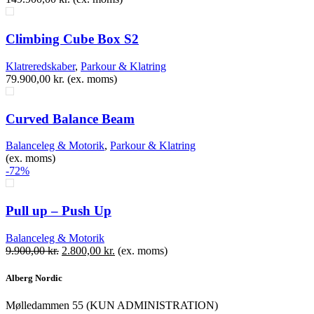
Climbing Cube Box S2
Klatreredskaber
,
Parkour & Klatring
79.900,00
kr.
(ex. moms)
Curved Balance Beam
Balanceleg & Motorik
,
Parkour & Klatring
(ex. moms)
-72%
Pull up – Push Up
Balanceleg & Motorik
Den
Den
9.900,00
kr.
2.800,00
kr.
(ex. moms)
oprindelige
aktuelle
pris
pris
Alberg Nordic
var:
er:
9.900,00 kr..
2.800,00 kr..
​Mølledammen 55 (KUN ADMINISTRATION)