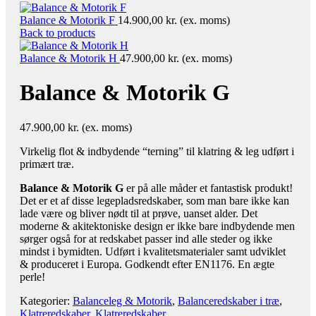
Balance & Motorik F
14.900,00
kr.
(ex. moms)
Back to products
Balance & Motorik H
47.900,00
kr.
(ex. moms)
Balance & Motorik G
47.900,00
kr.
(ex. moms)
Virkelig flot & indbydende “terning” til klatring & leg udført i
primært træ.
Balance & Motorik G
er på alle måder et fantastisk produkt!
Det er et af disse legepladsredskaber, som man bare ikke kan
lade være og bliver nødt til at prøve, uanset alder. Det
moderne & akitektoniske design er ikke bare indbydende men
sørger også for at redskabet passer ind alle steder og ikke
mindst i bymidten. Udført i kvalitetsmaterialer samt udviklet
& produceret i Europa. Godkendt efter EN1176. En ægte
perle!
Kategorier:
Balanceleg & Motorik
,
Balanceredskaber i træ
,
Klatreredskaber
,
Klatreredskaber