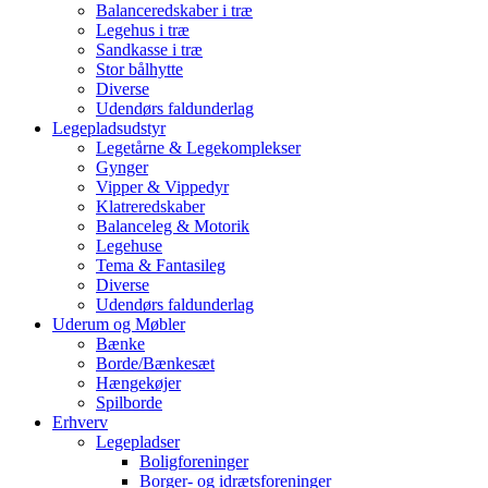
Balanceredskaber i træ
Legehus i træ
Sandkasse i træ
Stor bålhytte
Diverse
Udendørs faldunderlag
Legepladsudstyr
Legetårne & Legekomplekser
Gynger
Vipper & Vippedyr
Klatreredskaber
Balanceleg & Motorik
Legehuse
Tema & Fantasileg
Diverse
Udendørs faldunderlag
Uderum og Møbler
Bænke
Borde/Bænkesæt
Hængekøjer
Spilborde
Erhverv
Legepladser
Boligforeninger
Borger- og idrætsforeninger