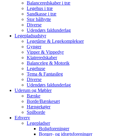
Balanceredskaber i træ
Legehus i træ
Sandkasse i træ
Stor bålhytte
Diverse
Udendørs faldunderlag
Legepladsudstyr
Legetårne & Legekomplekser
Gynger
Vipper & Vippedyr
Klatreredskaber
Balanceleg & Motorik
Legehuse
Tema & Fantasileg
Diverse
Udendørs faldunderlag
Uderum og Møbler
Bænke
Borde/Bænkesæt
Hængekøjer
Spilborde
Erhverv
Legepladser
Boligforeninger
Borger- og idrætsforeninger