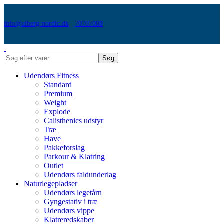
info@alberg-nordic.dk
70707008
Søg
Udendørs Fitness
Standard
Premium
Weight
Explode
Calisthenics udstyr
Træ
Have
Pakkeforslag
Parkour & Klatring
Outlet
Udendørs faldunderlag
Naturlegepladser
Udendørs legetårn
Gyngestativ i træ
Udendørs vippe
Klatreredskaber