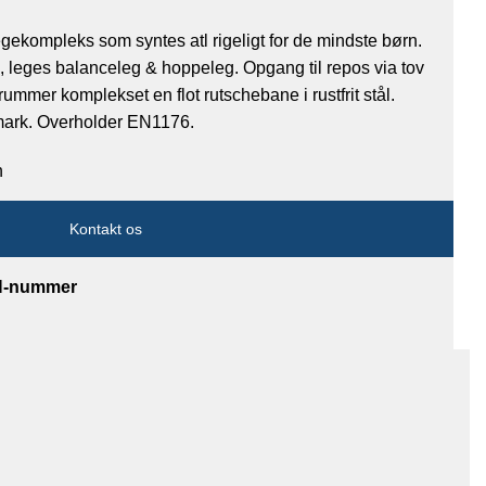
gekompleks som syntes atl rigeligt for de mindste børn.
g, leges balanceleg & hoppeleg. Opgang til repos via tov
ummer komplekset en flot rutschebane i rustfrit stål.
mark. Overholder EN1176.
n
Kontakt os
AN-nummer