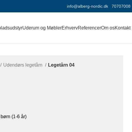
info@alberg-nordic.dk
70707008
ladsudstyr
Uderum og Møbler
Erhverv
Referencer
Om os
Kontakt
Udendørs legetårn
Legetårn 04
børn (1-6 år)​