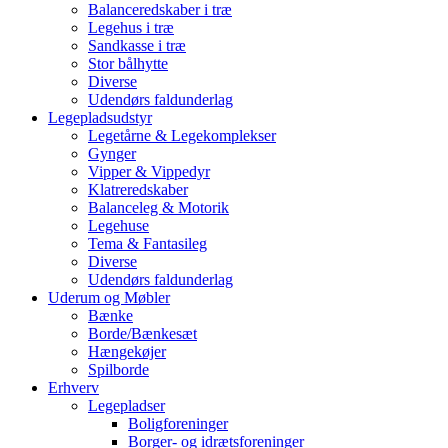
Balanceredskaber i træ
Legehus i træ
Sandkasse i træ
Stor bålhytte
Diverse
Udendørs faldunderlag
Legepladsudstyr
Legetårne & Legekomplekser
Gynger
Vipper & Vippedyr
Klatreredskaber
Balanceleg & Motorik
Legehuse
Tema & Fantasileg
Diverse
Udendørs faldunderlag
Uderum og Møbler
Bænke
Borde/Bænkesæt
Hængekøjer
Spilborde
Erhverv
Legepladser
Boligforeninger
Borger- og idrætsforeninger