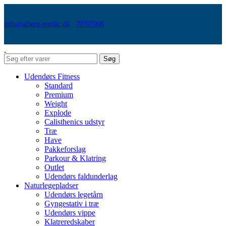
info@alberg-nordic.dk
70707008
Søg
Udendørs Fitness
Standard
Premium
Weight
Explode
Calisthenics udstyr
Træ
Have
Pakkeforslag
Parkour & Klatring
Outlet
Udendørs faldunderlag
Naturlegepladser
Udendørs legetårn
Gyngestativ i træ
Udendørs vippe
Klatreredskaber