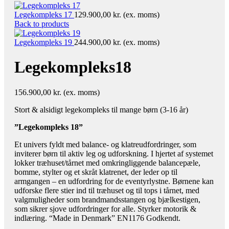
Legekompleks 17
129.900,00
kr.
(ex. moms)
Back to products
Legekompleks 19
244.900,00
kr.
(ex. moms)
Legekompleks18
156.900,00
kr.
(ex. moms)
Stort & alsidigt legekompleks til mange børn (3-16 år)
”Legekompleks 18”
Et univers fyldt med balance- og klatreudfordringer, som
inviterer børn til aktiv leg og udforskning. I hjertet af systemet
lokker træhuset/tårnet med omkringliggende balancepæle,
bomme, stylter og et skråt klatrenet, der leder op til
armgangen – en udfordring for de eventyrlystne. Børnene kan
udforske flere stier ind til træhuset og til tops i tårnet, med
valgmuligheder som brandmandsstangen og bjælkestigen,
som sikrer sjove udfordringer for alle. Styrker motorik &
indlæring. “Made in Denmark” EN1176 Godkendt.