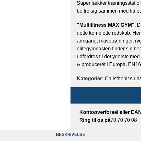
Super lækker træningsstatio
boltre sig sammen med fitnessf
”Multifitness MAX GYM”.
De
dette komplette redskab. Her
armgang, mavebøjninger, r
elitegymnasten finder sin be
udfordres til det yderste me
& produceret i Europa. EN1
Kategorier:
Calisthenics uds
Kontooverførsel eller E
Ring til os på
70 70 70 08
BESKRIVELSE