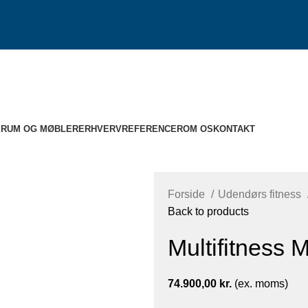
ERUM OG MØBLER
ERHVERV
REFERENCER
OM OS
KONTAKT
Forside
Udendørs fitness
Back to products
Multifitness
74.900,00
kr.
(ex. moms)