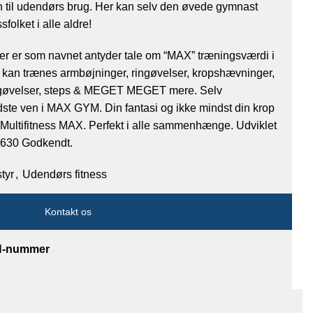
n til udendørs brug. Her kan selv den øvede gymnast
olket i alle aldre!​
r er som navnet antyder tale om “MAX” træningsværdi i
 kan trænes armbøjninger, ringøvelser, kropshævninger,
ygøvelser, steps & MEGET MEGET mere. Selv
dste ven i MAX GYM. Din fantasi og ikke mindst din krop
d Multifitness MAX. Perfekt i alle sammenhænge. Udviklet
6630 Godkendt.
tyr
,
Udendørs fitness
Kontakt os
AN-nummer