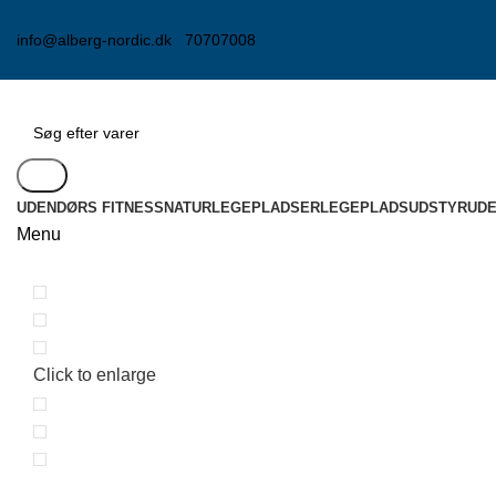
info@alberg-nordic.dk
70707008
Søg
UDENDØRS FITNESS
NATURLEGEPLADSER
LEGEPLADSUDSTYR
UD
Menu
Click to enlarge