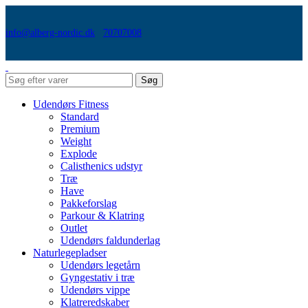
info@alberg-nordic.dk
70707008
Søg
Udendørs Fitness
Standard
Premium
Weight
Explode
Calisthenics udstyr
Træ
Have
Pakkeforslag
Parkour & Klatring
Outlet
Udendørs faldunderlag
Naturlegepladser
Udendørs legetårn
Gyngestativ i træ
Udendørs vippe
Klatreredskaber