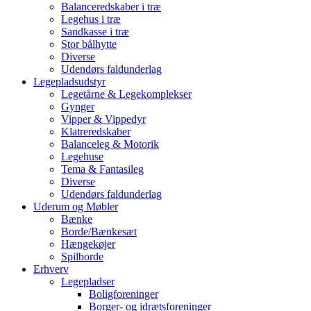
Balanceredskaber i træ
Legehus i træ
Sandkasse i træ
Stor bålhytte
Diverse
Udendørs faldunderlag
Legepladsudstyr
Legetårne & Legekomplekser
Gynger
Vipper & Vippedyr
Klatreredskaber
Balanceleg & Motorik
Legehuse
Tema & Fantasileg
Diverse
Udendørs faldunderlag
Uderum og Møbler
Bænke
Borde/Bænkesæt
Hængekøjer
Spilborde
Erhverv
Legepladser
Boligforeninger
Borger- og idrætsforeninger