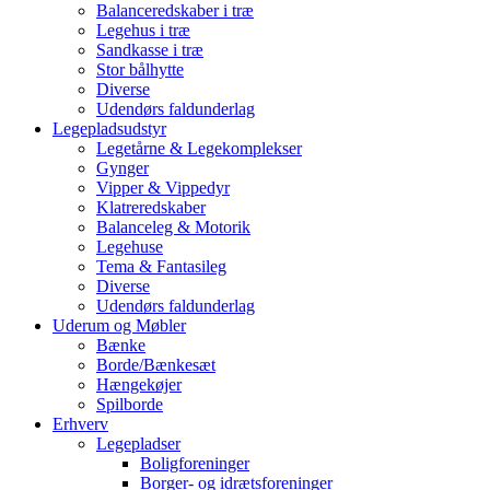
Balanceredskaber i træ
Legehus i træ
Sandkasse i træ
Stor bålhytte
Diverse
Udendørs faldunderlag
Legepladsudstyr
Legetårne & Legekomplekser
Gynger
Vipper & Vippedyr
Klatreredskaber
Balanceleg & Motorik
Legehuse
Tema & Fantasileg
Diverse
Udendørs faldunderlag
Uderum og Møbler
Bænke
Borde/Bænkesæt
Hængekøjer
Spilborde
Erhverv
Legepladser
Boligforeninger
Borger- og idrætsforeninger