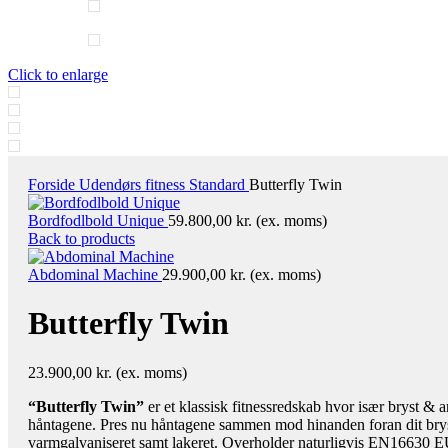
Click to enlarge
Forside
Udendørs fitness
Standard
Butterfly Twin
Bordfodlbold Unique
59.800,00
kr.
(ex. moms)
Back to products
Abdominal Machine
29.900,00
kr.
(ex. moms)
Butterfly Twin
23.900,00
kr.
(ex. moms)
“Butterfly Twin”
er et klassisk fitnessredskab hvor især bryst 
håntagene. Pres nu håntagene sammen mod hinanden foran dit brysto
varmgalvaniseret samt lakeret. Overholder naturligvis EN16630 E