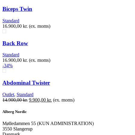
Biceps Twin
Standard
16.900,00
kr.
(ex. moms)
Back Row
Standard
16.900,00
kr.
(ex. moms)
-34%
Abdominal Twister
Outlet
,
Standard
Den
Den
14.900,00
kr.
9.900,00
kr.
(ex. moms)
oprindelige
aktuelle
pris
pris
Alberg Nordic
var:
er:
14.900,00 kr..
9.900,00 kr..
​Mølledammen 55 (KUN ADMINISTRATION)
3550 Slangerup
Danmark