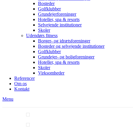
Bosteder
Golfklubber
Grundejerforeninger
Hoteller, spa & resorts
Selvejende institutioner
Skoler
Udendørs fitness
Borger- og idrætsforeninger
Bosteder og selvejende institutioner
Golfklubber
Grundejer- og boligforeninger
Hoteller, spa & resorts
Skoler
Virksomheder
Referencer
Om os
Kontakt
Menu