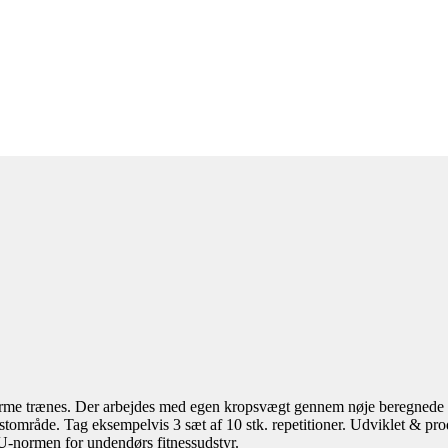
& arme trænes. Der arbejdes med egen kropsvægt gennem nøje beregnede ud
mråde. Tag eksempelvis 3 sæt af 10 stk. repetitioner. Udviklet & produc
U-normen for undendørs fitnessudstyr.