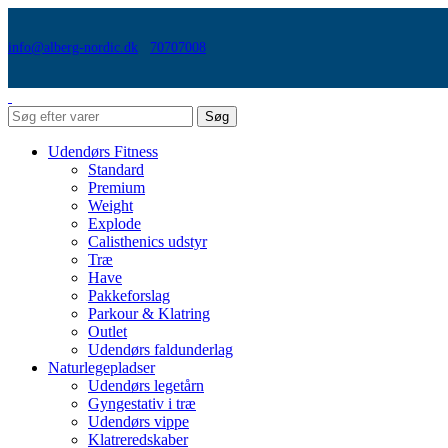
info@alberg-nordic.dk
70707008
Søg
Udendørs Fitness
Standard
Premium
Weight
Explode
Calisthenics udstyr
Træ
Have
Pakkeforslag
Parkour & Klatring
Outlet
Udendørs faldunderlag
Naturlegepladser
Udendørs legetårn
Gyngestativ i træ
Udendørs vippe
Klatreredskaber