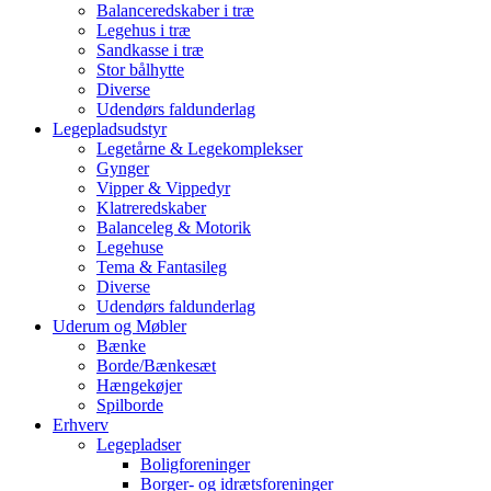
Balanceredskaber i træ
Legehus i træ
Sandkasse i træ
Stor bålhytte
Diverse
Udendørs faldunderlag
Legepladsudstyr
Legetårne & Legekomplekser
Gynger
Vipper & Vippedyr
Klatreredskaber
Balanceleg & Motorik
Legehuse
Tema & Fantasileg
Diverse
Udendørs faldunderlag
Uderum og Møbler
Bænke
Borde/Bænkesæt
Hængekøjer
Spilborde
Erhverv
Legepladser
Boligforeninger
Borger- og idrætsforeninger