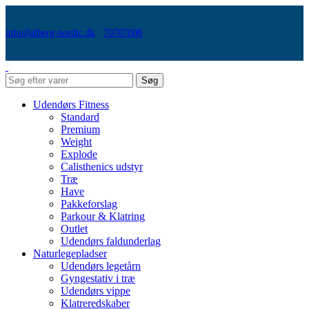
info@alberg-nordic.dk
70707008
Søg
Udendørs Fitness
Standard
Premium
Weight
Explode
Calisthenics udstyr
Træ
Have
Pakkeforslag
Parkour & Klatring
Outlet
Udendørs faldunderlag
Naturlegepladser
Udendørs legetårn
Gyngestativ i træ
Udendørs vippe
Klatreredskaber