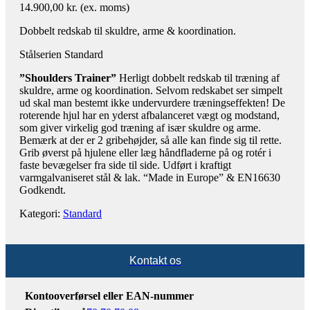
14.900,00
kr.
(ex. moms)
Dobbelt redskab til skuldre, arme & koordination.
Stålserien Standard
”Shoulders Trainer”
Herligt dobbelt redskab til træning af
skuldre, arme og koordination. Selvom redskabet ser simpelt
ud skal man bestemt ikke undervurdere træningseffekten! De
roterende hjul har en yderst afbalanceret vægt og modstand,
som giver virkelig god træning af især skuldre og arme.
Bemærk at der er 2 gribehøjder, så alle kan finde sig til rette.
Grib øverst på hjulene eller læg håndfladerne på og rotér i
faste bevægelser fra side til side. Udført i kraftigt
varmgalvaniseret stål & lak. “Made in Europe” & EN16630
Godkendt.
Kategori:
Standard
Kontakt os
Kontooverførsel eller EAN-nummer