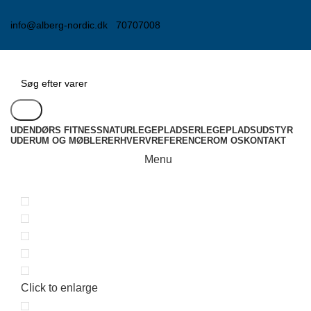
info@alberg-nordic.dk
70707008
Søg
UDENDØRS FITNESS
NATURLEGEPLADSER
LEGEPLADSUDSTYR
UDERUM OG MØBLER
ERHVERV
REFERENCER
OM OS
KONTAKT
Menu
Click to enlarge