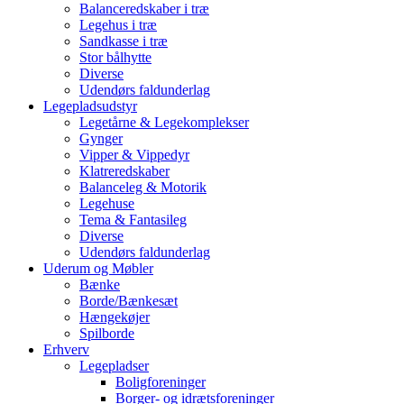
Balanceredskaber i træ
Legehus i træ
Sandkasse i træ
Stor bålhytte
Diverse
Udendørs faldunderlag
Legepladsudstyr
Legetårne & Legekomplekser
Gynger
Vipper & Vippedyr
Klatreredskaber
Balanceleg & Motorik
Legehuse
Tema & Fantasileg
Diverse
Udendørs faldunderlag
Uderum og Møbler
Bænke
Borde/Bænkesæt
Hængekøjer
Spilborde
Erhverv
Legepladser
Boligforeninger
Borger- og idrætsforeninger