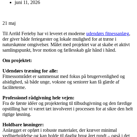
juni 11, 2026
21
maj
Til Arrild Ferieby har vi leveret et moderne
udendørs fitnessanlæg
,
der giver både feriegæster og lokale mulighed for at træne i
naturskønne omgivelser. Målet med projektet var at skabe et aktivt
samlingspunkt, hvor motion og fællesskab går hånd i hånd.
Om projektet:
Udendørs træning for alle:
Fitnessområdet er sammensat med fokus på brugervenlighed og
alsidighed, så både unge, voksne og seniorer kan få glæde af
faciliteterne.
Professionel rådgivning hele vejen:
Fra de første idéer og projektering til tilbudsgivning og den færdige
opstilling har vi været tæt involveret i processen for at sikre den helt
rigtige løsning.
Holdbare løsninger:
Anlægget er opført i robuste materialer, der kræver minimal
vedligeholdelse og kan holde til daglig brug året rundt – også i det