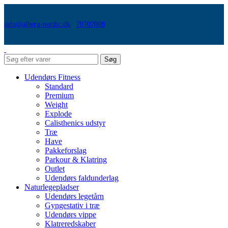
info@alberg-nordic.dk
70707008
Søg
Udendørs Fitness
Standard
Premium
Weight
Explode
Calisthenics udstyr
Træ
Have
Pakkeforslag
Parkour & Klatring
Outlet
Udendørs faldunderlag
Naturlegepladser
Udendørs legetårn
Gyngestativ i træ
Udendørs vippe
Klatreredskaber