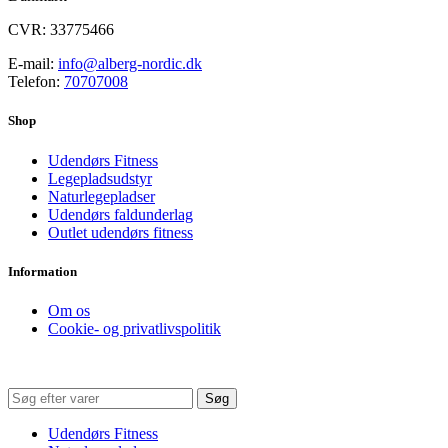
CVR: 33775466
E-mail:
info@alberg-nordic.dk
Telefon:
70707008
Shop
Udendørs Fitness
Legepladsudstyr
Naturlegepladser
Udendørs faldunderlag
Outlet udendørs fitness
Information
Om os
Cookie- og privatlivspolitik
Søg
Udendørs Fitness