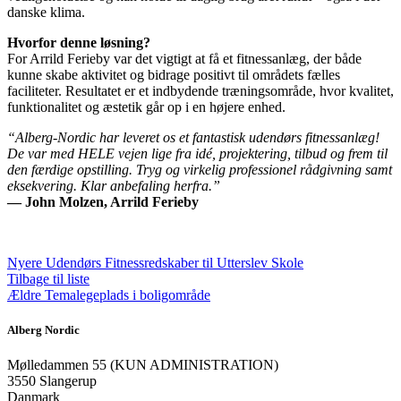
danske klima.
Hvorfor denne løsning?
For Arrild Ferieby var det vigtigt at få et fitnessanlæg, der både
kunne skabe aktivitet og bidrage positivt til områdets fælles
faciliteter. Resultatet er et indbydende træningsområde, hvor kvalitet,
funktionalitet og æstetik går op i en højere enhed.
“Alberg-Nordic har leveret os et fantastisk udendørs fitnessanlæg!
De var med HELE vejen lige fra idé, projektering, tilbud og frem til
den færdige opstilling. Tryg og virkelig professionel rådgivning samt
eksekvering. Klar anbefaling herfra.”
— John Molzen, Arrild Ferieby
Nyere
Udendørs Fitnessredskaber til Utterslev Skole
Tilbage til liste
Ældre
Temalegeplads i boligområde
Alberg Nordic
​Mølledammen 55 (KUN ADMINISTRATION)
3550 Slangerup
Danmark