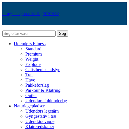
info@alberg-nordic.dk
70707008
Søg
Udendørs Fitness
Standard
Premium
Weight
Explode
Calisthenics udstyr
Træ
Have
Pakkeforslag
Parkour & Klatring
Outlet
Udendørs faldunderlag
Naturlegepladser
Udendørs legetårn
Gyngestativ i træ
Udendørs vippe
Klatreredskaber