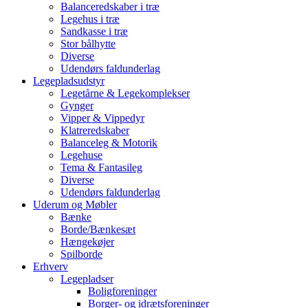
Balanceredskaber i træ
Legehus i træ
Sandkasse i træ
Stor bålhytte
Diverse
Udendørs faldunderlag
Legepladsudstyr
Legetårne & Legekomplekser
Gynger
Vipper & Vippedyr
Klatreredskaber
Balanceleg & Motorik
Legehuse
Tema & Fantasileg
Diverse
Udendørs faldunderlag
Uderum og Møbler
Bænke
Borde/Bænkesæt
Hængekøjer
Spilborde
Erhverv
Legepladser
Boligforeninger
Borger- og idrætsforeninger