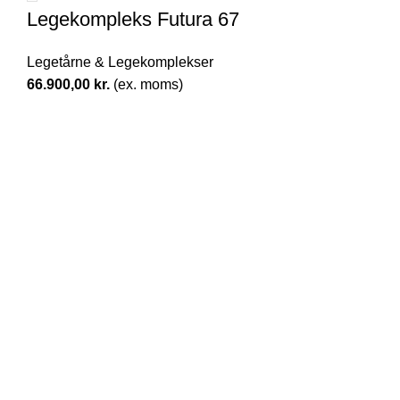
Legekompleks Futura 67
Legetårne & Legekomplekser
66.900,00
kr.
(ex. moms)
Alberg Nordic
​Mølledammen 55 (KUN ADMINISTRATION)
3550 Slangerup
Danmark
CVR: 33775466
E-mail:
info@alberg-nordic.dk
Telefon:
70707008
Shop