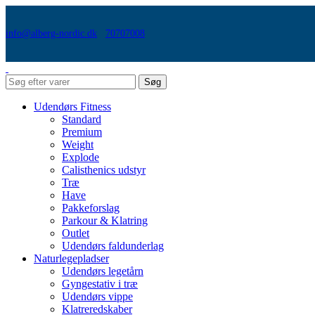
info@alberg-nordic.dk
70707008
Søg
Udendørs Fitness
Standard
Premium
Weight
Explode
Calisthenics udstyr
Træ
Have
Pakkeforslag
Parkour & Klatring
Outlet
Udendørs faldunderlag
Naturlegepladser
Udendørs legetårn
Gyngestativ i træ
Udendørs vippe
Klatreredskaber