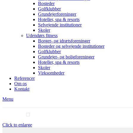
Bosteder
Golfklubber
Grundejerforeninger
Hoteller, spa & resorts
Selvejende institutioner
Skoler
Udendørs fitness
Borger- og idrætsforeninger
Bosteder og selvejende institutioner
Golfklubber
Grundejer- og boligforeninger
Hoteller, spa & resorts
Skoler
Virksomheder
Referencer
Om os
Kontakt
Menu
Click to enlarge