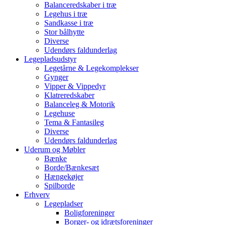
Balanceredskaber i træ
Legehus i træ
Sandkasse i træ
Stor bålhytte
Diverse
Udendørs faldunderlag
Legepladsudstyr
Legetårne & Legekomplekser
Gynger
Vipper & Vippedyr
Klatreredskaber
Balanceleg & Motorik
Legehuse
Tema & Fantasileg
Diverse
Udendørs faldunderlag
Uderum og Møbler
Bænke
Borde/Bænkesæt
Hængekøjer
Spilborde
Erhverv
Legepladser
Boligforeninger
Borger- og idrætsforeninger