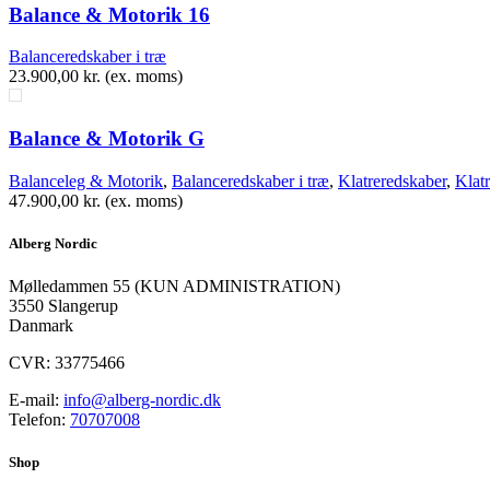
Balance & Motorik 16
Balanceredskaber i træ
23.900,00
kr.
(ex. moms)
Balance & Motorik G
Balanceleg & Motorik
,
Balanceredskaber i træ
,
Klatreredskaber
,
Klat
47.900,00
kr.
(ex. moms)
Alberg Nordic
​Mølledammen 55 (KUN ADMINISTRATION)
3550 Slangerup
Danmark
CVR: 33775466
E-mail:
info@alberg-nordic.dk
Telefon:
70707008
Shop