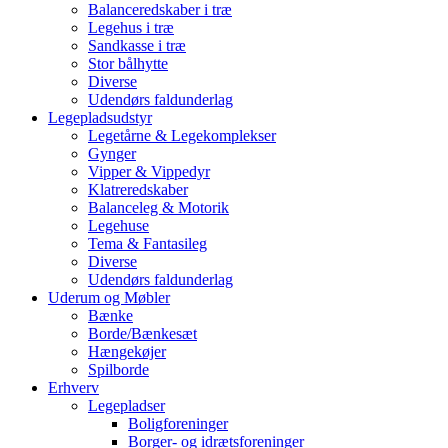
Balanceredskaber i træ
Legehus i træ
Sandkasse i træ
Stor bålhytte
Diverse
Udendørs faldunderlag
Legepladsudstyr
Legetårne & Legekomplekser
Gynger
Vipper & Vippedyr
Klatreredskaber
Balanceleg & Motorik
Legehuse
Tema & Fantasileg
Diverse
Udendørs faldunderlag
Uderum og Møbler
Bænke
Borde/Bænkesæt
Hængekøjer
Spilborde
Erhverv
Legepladser
Boligforeninger
Borger- og idrætsforeninger