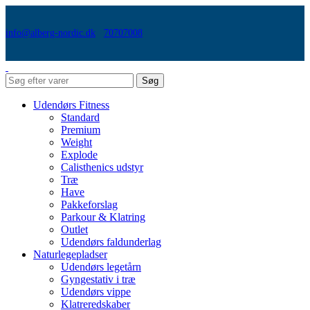
info@alberg-nordic.dk
70707008
Søg
Udendørs Fitness
Standard
Premium
Weight
Explode
Calisthenics udstyr
Træ
Have
Pakkeforslag
Parkour & Klatring
Outlet
Udendørs faldunderlag
Naturlegepladser
Udendørs legetårn
Gyngestativ i træ
Udendørs vippe
Klatreredskaber