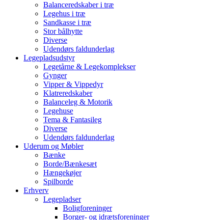
Balanceredskaber i træ
Legehus i træ
Sandkasse i træ
Stor bålhytte
Diverse
Udendørs faldunderlag
Legepladsudstyr
Legetårne & Legekomplekser
Gynger
Vipper & Vippedyr
Klatreredskaber
Balanceleg & Motorik
Legehuse
Tema & Fantasileg
Diverse
Udendørs faldunderlag
Uderum og Møbler
Bænke
Borde/Bænkesæt
Hængekøjer
Spilborde
Erhverv
Legepladser
Boligforeninger
Borger- og idrætsforeninger