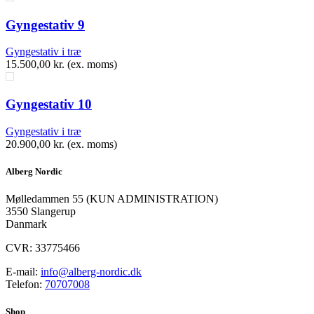
Gyngestativ 9
Gyngestativ i træ
15.500,00
kr.
(ex. moms)
Gyngestativ 10
Gyngestativ i træ
20.900,00
kr.
(ex. moms)
Alberg Nordic
​Mølledammen 55 (KUN ADMINISTRATION)
3550 Slangerup
Danmark
CVR: 33775466
E-mail:
info@alberg-nordic.dk
Telefon:
70707008
Shop