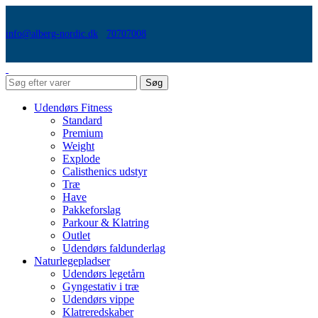
info@alberg-nordic.dk
70707008
Søg
Udendørs Fitness
Standard
Premium
Weight
Explode
Calisthenics udstyr
Træ
Have
Pakkeforslag
Parkour & Klatring
Outlet
Udendørs faldunderlag
Naturlegepladser
Udendørs legetårn
Gyngestativ i træ
Udendørs vippe
Klatreredskaber