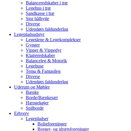
Balanceredskaber i træ
Legehus i træ
Sandkasse i træ
Stor bålhytte
Diverse
Udendørs faldunderlag
Legepladsudstyr
Legetårne & Legekomplekser
Gynger
Vipper & Vippedyr
Klatreredskaber
Balanceleg & Motorik
Legehuse
Tema & Fantasileg
Diverse
Udendørs faldunderlag
Uderum og Møbler
Bænke
Borde/Bænkesæt
Hængekøjer
Spilborde
Erhverv
Legepladser
Boligforeninger
Borger- og idrætsforeninger