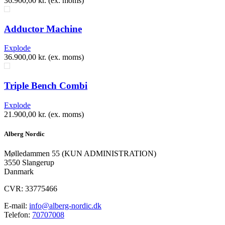
36.900,00
kr.
(ex. moms)
Adductor Machine
Explode
36.900,00
kr.
(ex. moms)
Triple Bench Combi
Explode
21.900,00
kr.
(ex. moms)
Alberg Nordic
​Mølledammen 55 (KUN ADMINISTRATION)
3550 Slangerup
Danmark
CVR: 33775466
E-mail:
info@alberg-nordic.dk
Telefon:
70707008