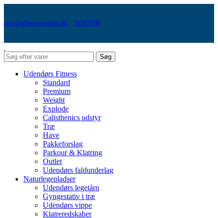
info@alberg-nordic.dk
70707008
Søg
Udendørs Fitness
Standard
Premium
Weight
Explode
Calisthenics udstyr
Træ
Have
Pakkeforslag
Parkour & Klatring
Outlet
Udendørs faldunderlag
Naturlegepladser
Udendørs legetårn
Gyngestativ i træ
Udendørs vippe
Klatreredskaber