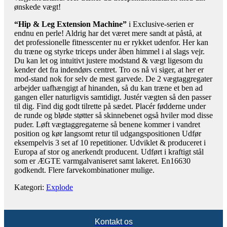
ønskede vægt!
“Hip & Leg Extension Machine”
i Exclusive-serien er
endnu en perle! Aldrig har det været mere sandt at påstå, at
det professionelle fitnesscenter nu er rykket udenfor. Her kan
du træne og styrke triceps under åben himmel i al slags vejr.
Du kan let og intuitivt justere modstand & vægt ligesom du
kender det fra indendørs centret. Tro os nå vi siger, at her er
mod-stand nok for selv de mest garvede. De 2 vægtaggregater
arbejder uafhængigt af hinanden, så du kan træne et ben ad
gangen eller naturligvis samtidigt. Justér vægten så den passer
til dig. Find dig godt tilrette på sædet. Placér fødderne under
de runde og bløde støtter så skinnebenet også hviler mod disse
puder. Løft vægtaggregaterne så benene kommer i vandret
position og kør langsomt retur til udgangspositionen Udfør
eksempelvis 3 set af 10 repetitioner. Udviklet & produceret i
Europa af stor og anerkendt producent. Udført i kraftigt stål
som er ÆGTE varmgalvaniseret samt lakeret. En16630
godkendt. Flere farvekombinationer mulige.
Kategori:
Explode
Kontakt os