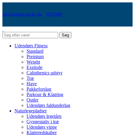
info@alberg-nordic.dk
70707008
Søg
Udendørs Fitness
Standard
Premium
Weight
Explode
Calisthenics udstyr
Træ
Have
Pakkeforslag
Parkour & Klatring
Outlet
Udendørs faldunderlag
Naturlegepladser
Udendørs legetårn
Gyngestativ i træ
Udendørs vippe
Klatreredskaber