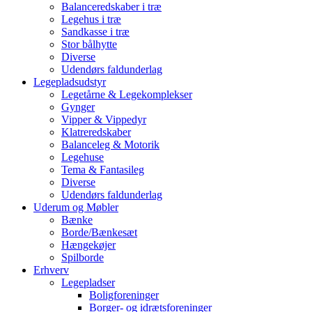
Balanceredskaber i træ
Legehus i træ
Sandkasse i træ
Stor bålhytte
Diverse
Udendørs faldunderlag
Legepladsudstyr
Legetårne & Legekomplekser
Gynger
Vipper & Vippedyr
Klatreredskaber
Balanceleg & Motorik
Legehuse
Tema & Fantasileg
Diverse
Udendørs faldunderlag
Uderum og Møbler
Bænke
Borde/Bænkesæt
Hængekøjer
Spilborde
Erhverv
Legepladser
Boligforeninger
Borger- og idrætsforeninger