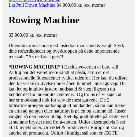
Lat Pull Down Machine
34.900,00
kr.
(ex. moms)
Rowing Machine
33.900,00
kr.
(ex. moms)
Udendørs romaskine med justerbar modstand & vægt. Styrk
dine rofærdigheder og overkroppen på dette imponerende
redskab. “As real as it gets”!​
“ROWING MACHINE”
i Exclusive-serien er bare sej!
Aldrig har det været mere sandt at påstå, at nu er det
professionelle fitnesscenter rykket udenfor. Her kan du udføre
den klassiske ro-øvelse under åben himmel i al slags vejr. Du
kan let og intuitivt justere modstand & vægt ligesom du
kender det fra indendørs centrene. -Og tro os nå vi siger, at
her er mod-stand nok for selv de mest garvede. De 2
løftearme arbejder uafhængigt af hindanden, så du kan træne
en arm ad gangen eller naturligvis på én og samme tid. Justér
vægten så den passer til dig. Sæt dig godt tilrette på sædet ved
at stemme brystet mod front-støtten. Udfør eksempelvis 3 set
af 10 repetitioner. Udviklet & produceret i Europa af stor og
anerkendt producent. Udført i kraftigt stål som er ÆGTE