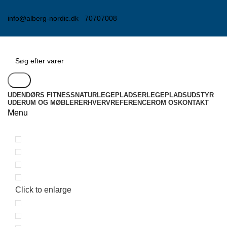
info@alberg-nordic.dk
70707008
Søg
UDENDØRS FITNESS
NATURLEGEPLADSER
LEGEPLADSUDSTYR
UDERUM OG MØBLER
ERHVERV
REFERENCER
OM OS
KONTAKT
Menu
Click to enlarge