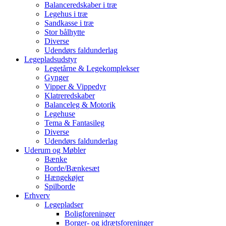
Balanceredskaber i træ
Legehus i træ
Sandkasse i træ
Stor bålhytte
Diverse
Udendørs faldunderlag
Legepladsudstyr
Legetårne & Legekomplekser
Gynger
Vipper & Vippedyr
Klatreredskaber
Balanceleg & Motorik
Legehuse
Tema & Fantasileg
Diverse
Udendørs faldunderlag
Uderum og Møbler
Bænke
Borde/Bænkesæt
Hængekøjer
Spilborde
Erhverv
Legepladser
Boligforeninger
Borger- og idrætsforeninger