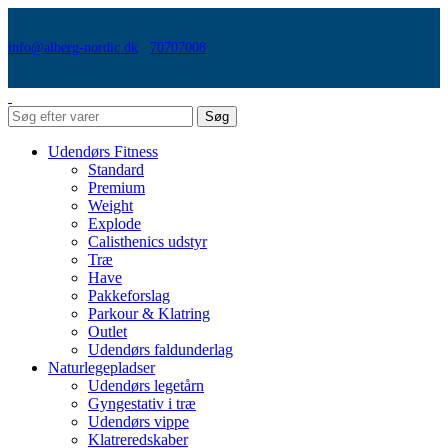
info@alberg-nordic.dk
70707008
Søg
Udendørs Fitness
Standard
Premium
Weight
Explode
Calisthenics udstyr
Træ
Have
Pakkeforslag
Parkour & Klatring
Outlet
Udendørs faldunderlag
Naturlegepladser
Udendørs legetårn
Gyngestativ i træ
Udendørs vippe
Klatreredskaber