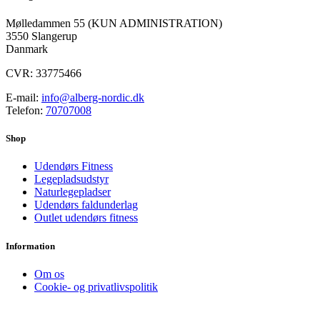
​Mølledammen 55 (KUN ADMINISTRATION)
3550 Slangerup
Danmark
CVR: 33775466
E-mail:
info@alberg-nordic.dk
Telefon:
70707008
Shop
Udendørs Fitness
Legepladsudstyr
Naturlegepladser
Udendørs faldunderlag
Outlet udendørs fitness
Information
Om os
Cookie- og privatlivspolitik