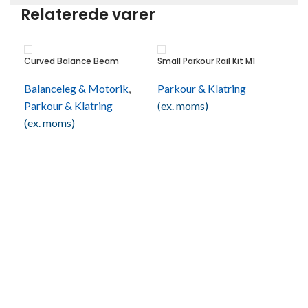
Relaterede varer
Curved Balance Beam
Small Parkour Rail Kit M1
Balanceleg & Motorik
,
Parkour & Klatring
Parkour & Klatring
(ex. moms)
(ex. moms)
Smal
Par
(ex