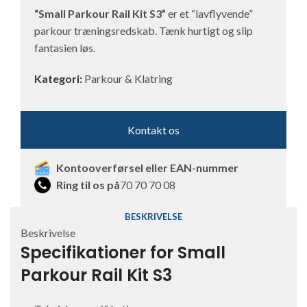
“Small Parkour Rail Kit S3”
er et “lavflyvende”
parkour træningsredskab. Tænk hurtigt og slip
fantasien løs.
Kategori:
Parkour & Klatring
Kontakt os
Kontooverførsel eller EAN-nummer
Ring til os på
70 70 70 08
BESKRIVELSE
Beskrivelse
Specifikationer for Small
Parkour Rail Kit S3